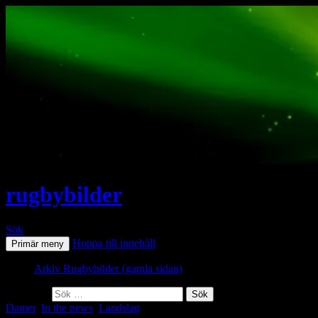
rugbybilder
Sök
Hoppa till innehåll
Primär meny
Arkiv Rugbybilder (gamla sidan)
Sök efter:
Damer
,
In the news
,
Landslag