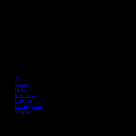
Nyhetsartiklarna på denna sida är alla hämtade från Enköpings
Posten.
Övriga bilder får inte användas i något sammanhang utan tillstånd.
Vill du använda en bild skicka ett mail där det framgår vilken bild
det gäller och vad den ska användas till.
f.wicksell@gmail.com
Kategorier
7's
(3)
Damer
(9)
Herrar
(10)
In the news
(37)
Landslag
(6)
Uncategorized
(2)
Ungdom
(4)
Senaste inläggen