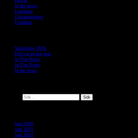
Herrar
(10)
In the news
(37)
Landslag
(6)
Uncategorized
(2)
Ungdom
(4)
Senaste inläggen
Skolrugby 2026
Det var ett tag sen!
In The News
In The News
In the news
Senaste kommentarer
Sök efter:
Arkiv
juni 2026
juni 2025
juni 2018