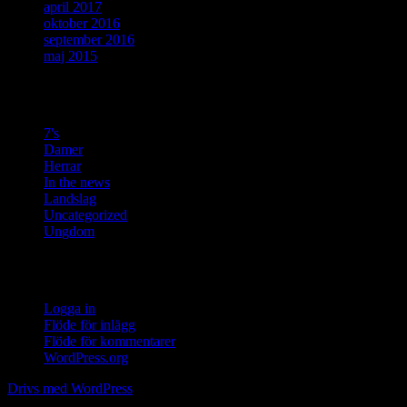
april 2017
oktober 2016
september 2016
maj 2015
Kategorier
7's
Damer
Herrar
In the news
Landslag
Uncategorized
Ungdom
Meta
Logga in
Flöde för inlägg
Flöde för kommentarer
WordPress.org
Drivs med WordPress