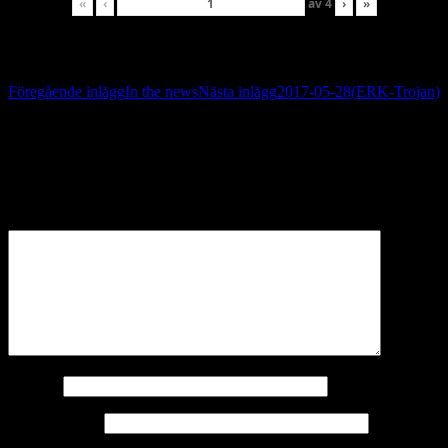
«
‹
av
4
›
»
Inläggsnavigering
Föregående inlägg
In the news
Nästa inlägg
2017-05-28(ERK-Trojan)
Lämna ett svar
Din e-postadress kommer inte publiceras.
Obligatoriska fält är
märkta
*
Kommentar
*
Namn
*
E-postadress
*