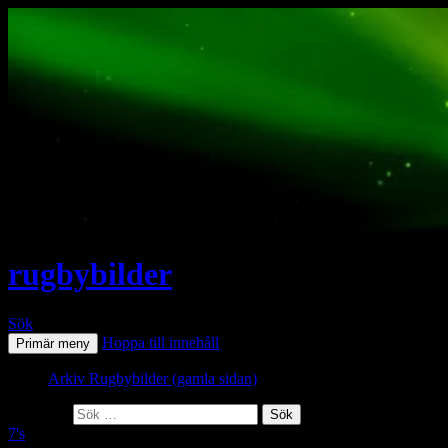
rugbybilder
Sök
Hoppa till innehåll
Primär meny
Arkiv Rugbybilder (gamla sidan)
Sök efter:
7's