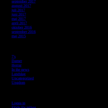
september 2017
augusti 2017
juli 2017
juni 2017
maj 2017
april 2017
oktober 2016
september 2016
maj 2015
Kategorier
7's
Damer
Herrar
In the news
Landslag
Uncategorized
Ungdom
Meta
Logga in
Flöde för inlägg