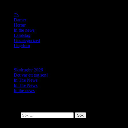
Kategorier
7's
(3)
Damer
(9)
Herrar
(10)
In the news
(37)
Landslag
(6)
Uncategorized
(2)
Ungdom
(4)
Senaste inläggen
Skolrugby 2026
Det var ett tag sen!
In The News
In The News
In the news
Senaste kommentarer
Sök efter:
Arkiv