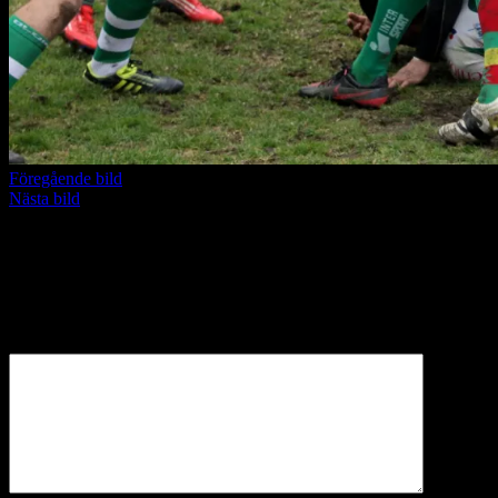
Föregående bild
Nästa bild
Lämna ett svar
Din e-postadress kommer inte publiceras.
Obligatoriska fält är
märkta
*
Kommentar
*