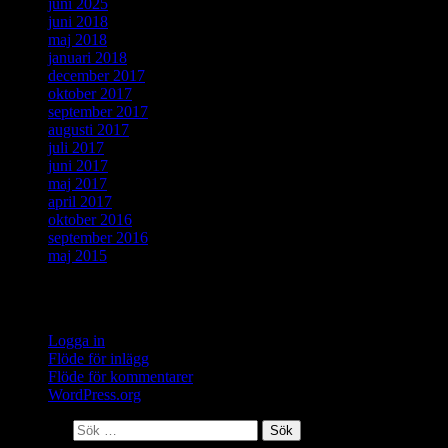
juni 2025
juni 2018
maj 2018
januari 2018
december 2017
oktober 2017
september 2017
augusti 2017
juli 2017
juni 2017
maj 2017
april 2017
oktober 2016
september 2016
maj 2015
Meta
Logga in
Flöde för inlägg
Flöde för kommentarer
WordPress.org
Sök efter: