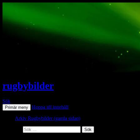
rugbybilder
Sök
Hoppa till innehåll
Primär meny
Arkiv Rugbybilder (gamla sidan)
Sök efter: