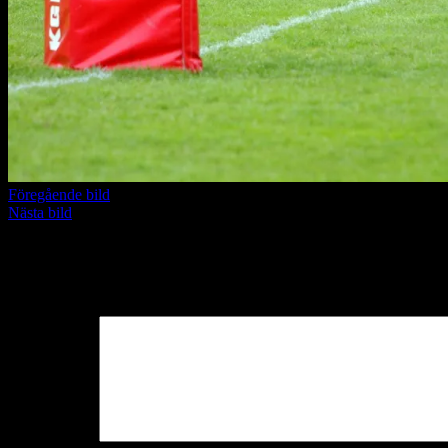
Föregående bild
Nästa bild
Lämna ett svar
Din e-postadress kommer inte publiceras.
Obligatoriska fält är märkta
Kommentar
*