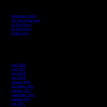
Senaste inläggen
Skolrugby 2026
Det var ett tag sen!
In The News
In The News
In the news
Senaste kommentarer
Arkiv
juni 2026
juni 2025
juni 2018
maj 2018
januari 2018
december 2017
oktober 2017
september 2017
augusti 2017
juli 2017