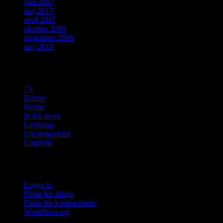
juni 2017
maj 2017
april 2017
oktober 2016
september 2016
maj 2015
Kategorier
7's
Damer
Herrar
In the news
Landslag
Uncategorized
Ungdom
Meta
Logga in
Flöde för inlägg
Flöde för kommentarer
WordPress.org