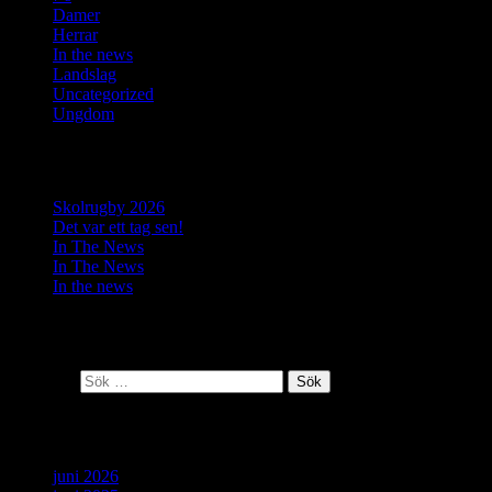
Damer
(9)
Herrar
(10)
In the news
(37)
Landslag
(6)
Uncategorized
(2)
Ungdom
(4)
Senaste inläggen
Skolrugby 2026
Det var ett tag sen!
In The News
In The News
In the news
Senaste kommentarer
Sök efter:
Arkiv
juni 2026