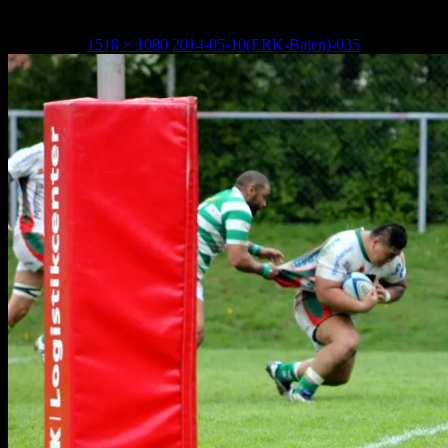
2014-05-10(ERK-Bajen)-035
1 maj, 2015
1518 × 1080
2014-05-10(ERK-Bajen)-035