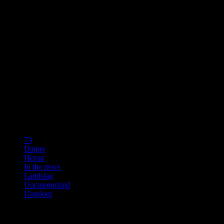
OBS
Nyhetsartiklarna på denna sida är alla hämtade från Enköpings
Posten.
Övriga bilder får inte användas i något sammanhang utan tillstånd.
Vill du använda en bild skicka ett mail där det framgår vilken bild
det gäller och vad den ska användas till.
f.wicksell@gmail.com
Kategorier
7's
(3)
Damer
(9)
Herrar
(10)
In the news
(37)
Landslag
(6)
Uncategorized
(2)
Ungdom
(4)
Senaste inläggen