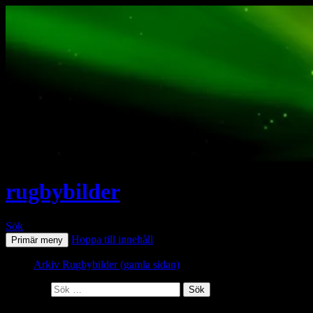
rugbybilder
Sök
Hoppa till innehåll
Primär meny
Arkiv Rugbybilder (gamla sidan)
Sök efter: