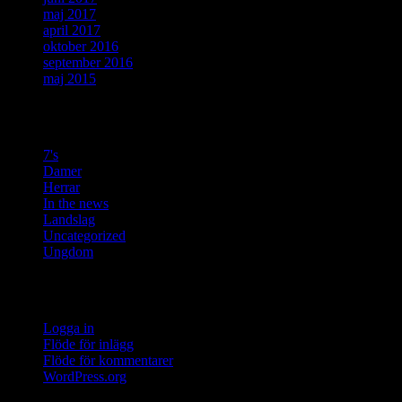
maj 2017
april 2017
oktober 2016
september 2016
maj 2015
Kategorier
7's
Damer
Herrar
In the news
Landslag
Uncategorized
Ungdom
Meta
Logga in
Flöde för inlägg
Flöde för kommentarer
WordPress.org