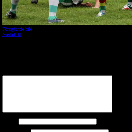
Föregående bild
Nästa bild
Lämna ett svar
Din e-postadress kommer inte publiceras.
Obligatoriska fält är
märkta
*
Kommentar
*
Namn
*