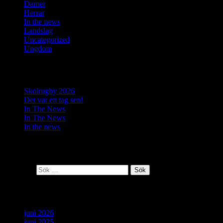
Damer
(9)
Herrar
(10)
In the news
(37)
Landslag
(6)
Uncategorized
(2)
Ungdom
(4)
Senaste inläggen
Skolrugby 2026
Det var ett tag sen!
In The News
In The News
In the news
Senaste kommentarer
Sök efter:
Arkiv
juni 2026
juni 2025