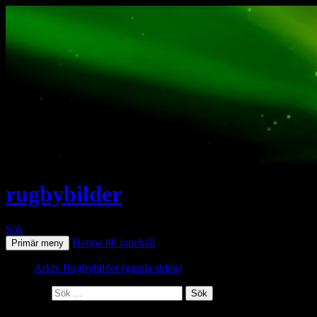
rugbybilder
Sök
Hoppa till innehåll
Primär meny
Arkiv Rugbybilder (gamla sidan)
Sök efter: