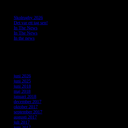
Senaste inläggen
Skolrugby 2026
Det var ett tag sen!
In The News
In The News
In the news
Senaste kommentarer
Arkiv
juni 2026
juni 2025
juni 2018
maj 2018
januari 2018
december 2017
oktober 2017
september 2017
augusti 2017
juli 2017
juni 2017