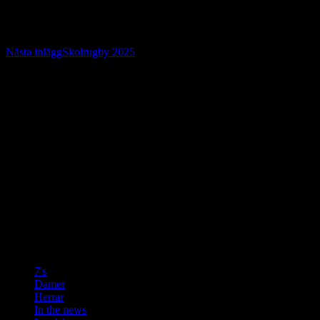
Inläggsnavigering
Nästa inlägg
Skolrugby 2025
OBS
Nyhetsartiklarna på denna sida är alla hämtade från Enköpings
Posten.
Övriga bilder får inte användas i något sammanhang utan tillstånd.
Vill du använda en bild skicka ett mail där det framgår vilken bild
det gäller och vad den ska användas till.
f.wicksell@gmail.com
Kategorier
7's
(3)
Damer
(9)
Herrar
(10)
In the news
(37)