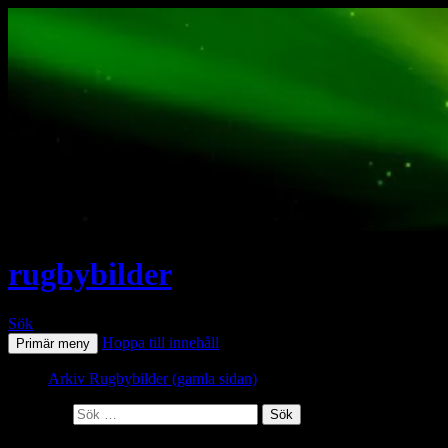
rugbybilder
Sök
Hoppa till innehåll
Primär meny
Arkiv Rugbybilder (gamla sidan)
Sök efter: