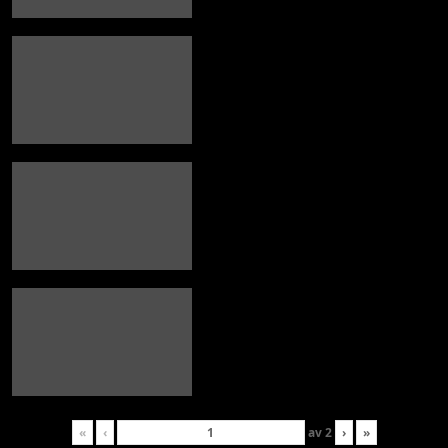
«
‹
av
2
›
»