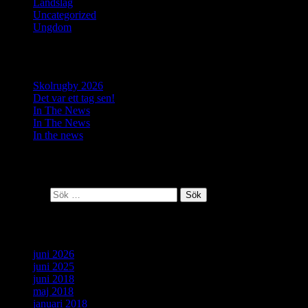
Landslag
(6)
Uncategorized
(2)
Ungdom
(4)
Senaste inläggen
Skolrugby 2026
Det var ett tag sen!
In The News
In The News
In the news
Senaste kommentarer
Sök efter:
Arkiv
juni 2026
juni 2025
juni 2018
maj 2018
januari 2018