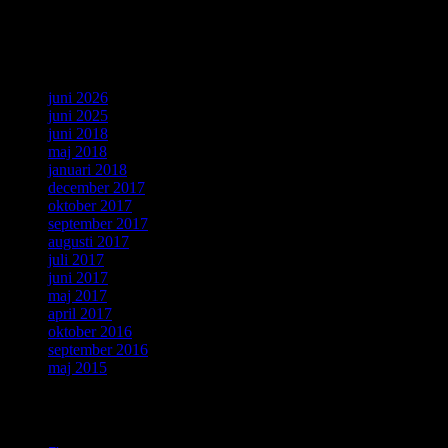
Senaste kommentarer
Arkiv
juni 2026
juni 2025
juni 2018
maj 2018
januari 2018
december 2017
oktober 2017
september 2017
augusti 2017
juli 2017
juni 2017
maj 2017
april 2017
oktober 2016
september 2016
maj 2015
Kategorier