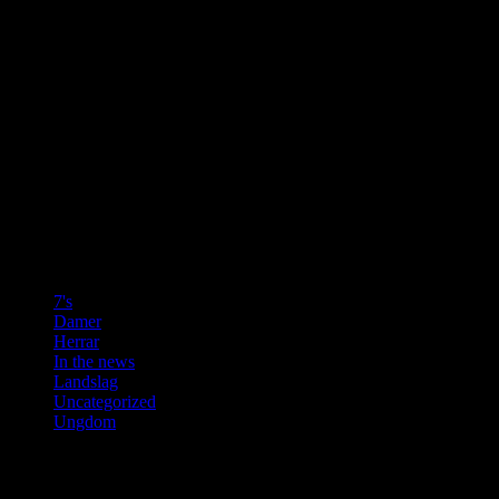
OBS
Nyhetsartiklarna på denna sida är alla hämtade från Enköpings
Posten.
Övriga bilder får inte användas i något sammanhang utan tillstånd.
Vill du använda en bild skicka ett mail där det framgår vilken bild
det gäller och vad den ska användas till.
f.wicksell@gmail.com
Kategorier
7's
(3)
Damer
(9)
Herrar
(10)
In the news
(37)
Landslag
(6)
Uncategorized
(2)
Ungdom
(4)
Senaste inläggen