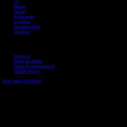
7's
Damer
Herrar
In the news
Landslag
Uncategorized
Ungdom
Meta
Logga in
Flöde för inlägg
Flöde för kommentarer
WordPress.org
Drivs med WordPress