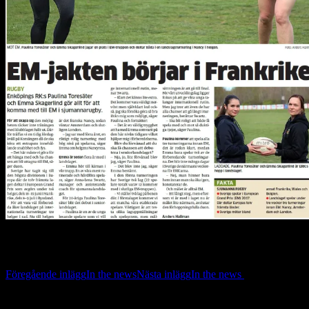
Inläggsnavigering
Föregående inlägg
In the news
Nästa inlägg
In the news
Lämna ett svar