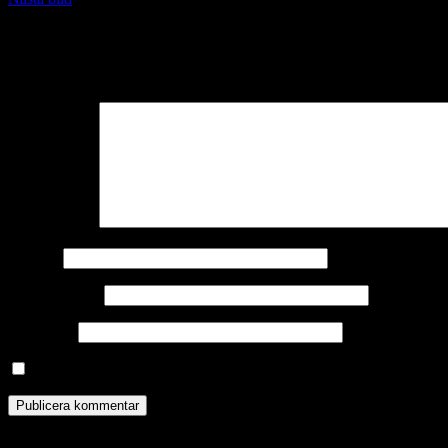
Lämna ett svar
Din e-postadress kommer inte publiceras.
Obligatoriska fält är märkta
Kommentar
*
Namn
*
E-postadress
*
Webbplats
Spara mitt namn, min e-postadress och webbplats i denna webbläsa