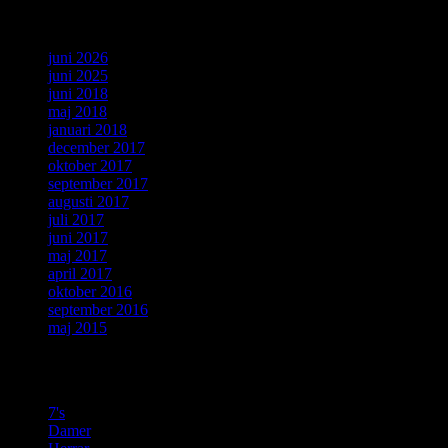
Arkiv
juni 2026
juni 2025
juni 2018
maj 2018
januari 2018
december 2017
oktober 2017
september 2017
augusti 2017
juli 2017
juni 2017
maj 2017
april 2017
oktober 2016
september 2016
maj 2015
Kategorier
7's
Damer