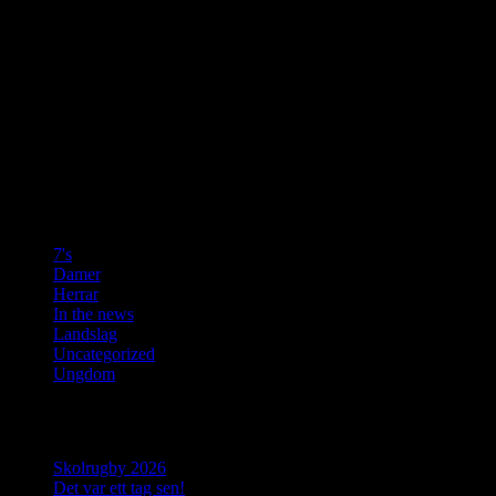
OBS
Nyhetsartiklarna på denna sida är alla hämtade från Enköpings Posten
Övriga bilder får inte användas i något sammanhang utan tillstånd.
Vill du använda en bild skicka ett mail där det framgår vilken bild det
f.wicksell@gmail.com
Kategorier
7's
(3)
Damer
(9)
Herrar
(10)
In the news
(37)
Landslag
(6)
Uncategorized
(2)
Ungdom
(4)
Senaste inläggen
Skolrugby 2026
Det var ett tag sen!