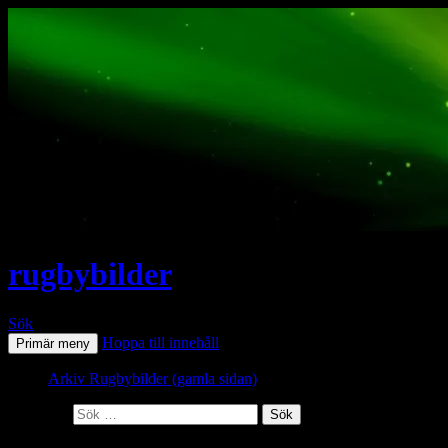
rugbybilder
Sök
Hoppa till innehåll
Primär meny
Arkiv Rugbybilder (gamla sidan)
Sök efter: