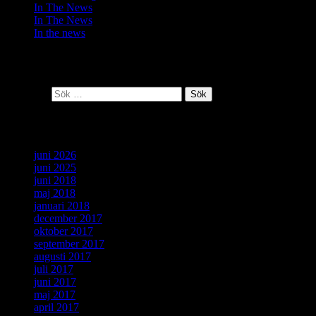
In The News
In The News
In the news
Senaste kommentarer
Sök efter:
Arkiv
juni 2026
juni 2025
juni 2018
maj 2018
januari 2018
december 2017
oktober 2017
september 2017
augusti 2017
juli 2017
juni 2017
maj 2017
april 2017