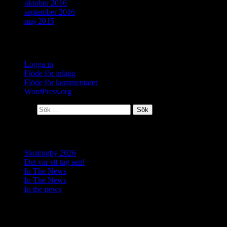
oktober 2016
september 2016
maj 2015
Meta
Logga in
Flöde för inlägg
Flöde för kommentarer
WordPress.org
Sök efter:
Senaste inläggen
Skolrugby 2026
Det var ett tag sen!
In The News
In The News
In the news
Senaste kommentarer