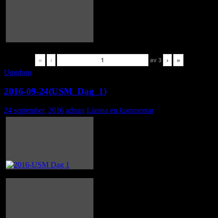
«
‹
av
3
›
»
Ungdom
2016-09-24(USM_Dag_1)
24 september, 2016
admin
Lämna en kommentar