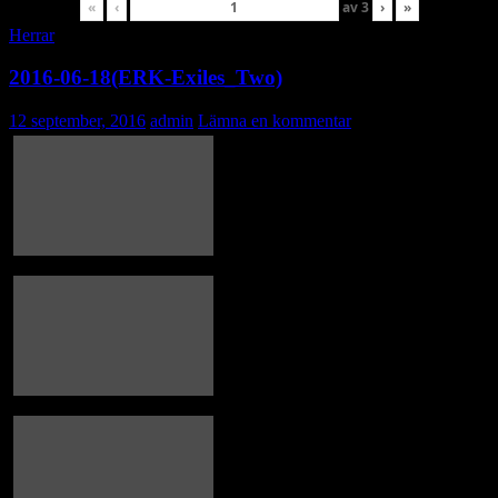
«
‹
av
3
›
»
Herrar
2016-06-18(ERK-Exiles_Two)
12 september, 2016
admin
Lämna en kommentar