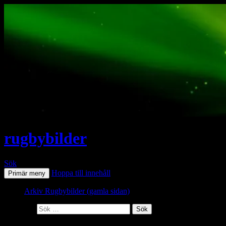
rugbybilder
Sök
Hoppa till innehåll
Primär meny
Arkiv Rugbybilder (gamla sidan)
Sök efter: